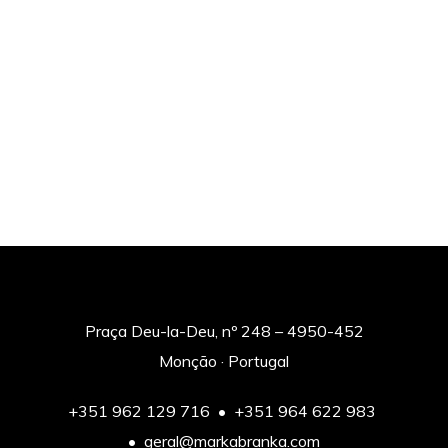
Praça Deu-la-Deu, nº 248 – 4950-452
Monção · Portugal
+351 962 129 716 • +351 964 622 983
• geral@markabranka.com