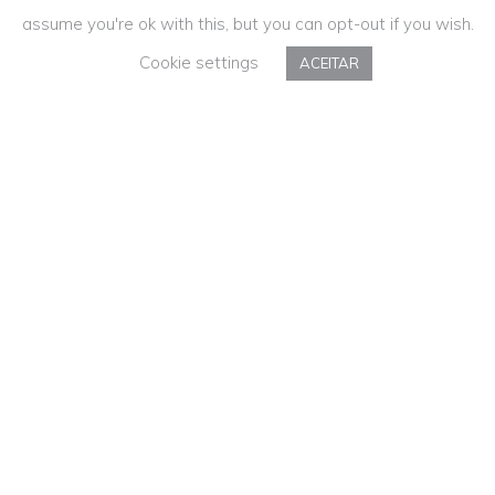
assume you're ok with this, but you can opt-out if you wish.
Cookie settings
ACEITAR
O Reino do
Alvarinho –
Coleção de
Peluches
Paralelamente à criação da Banda
Desenhada “O Reino do Alvarinho”, a
produção da Coleção de Peluches.
Destinada aos mais pequenos (e não só),
esta coleção, que contempla cinco peluches